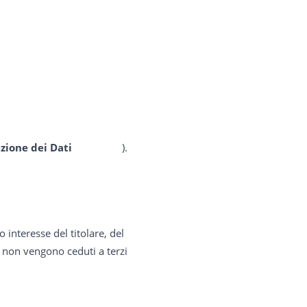
zione dei Dati
).
 interesse del titolare, del
i non vengono ceduti a terzi