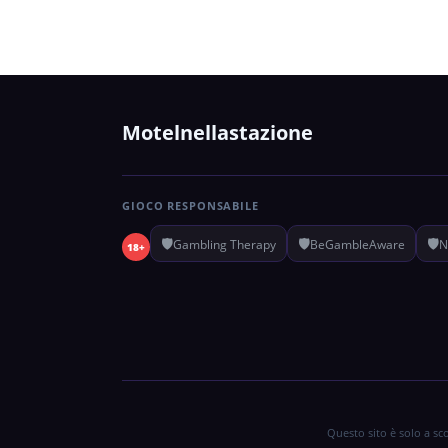
Motelnellastazione
GIOCO RESPONSABILE
🛡️
🛡️
🛡️
Gambling Therapy
BeGambleAware
N
18+
Questo sito è solo a s