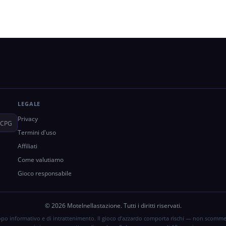
LEGALE
Privacy
CPG
Termini d'uso
Affiliati
Come valutiamo
Gioco responsabile
© 2026 Motelnellastazione. Tutti i diritti riservati.
copo informativo e di intrattenimento. Il gioco d’azzardo comporta rischi — non scomme