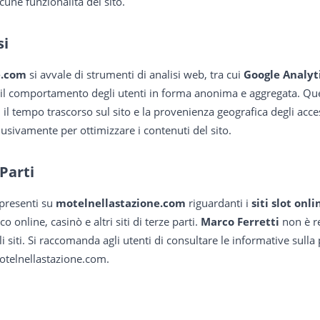
cune funzionalità del sito.
si
e.com
si avvale di strumenti di analisi web, tra cui
Google Analyt
 e il comportamento degli utenti in forma anonima e aggregata. Qu
e, il tempo trascorso sul sito e la provenienza geografica degli acc
lusivamente per ottimizzare i contenuti del sito.
 Parti
 presenti su
motelnellastazione.com
riguardanti i
siti slot onli
o online, casinò e altri siti di terze parti.
Marco Ferretti
non è re
i siti. Si raccomanda agli utenti di consultare le informative sulla pr
motelnellastazione.com.