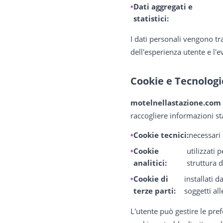
Dati aggregati e
statistici:
I dati personali vengono tra
dell'esperienza utente e l'
Cookie e Tecnologi
motelnellastazione.com
raccogliere informazioni sta
Cookie tecnici:
necessari 
Cookie
utilizzati 
analitici:
struttura d
Cookie di
installati 
terze parti:
soggetti all
L'utente può gestire le pre