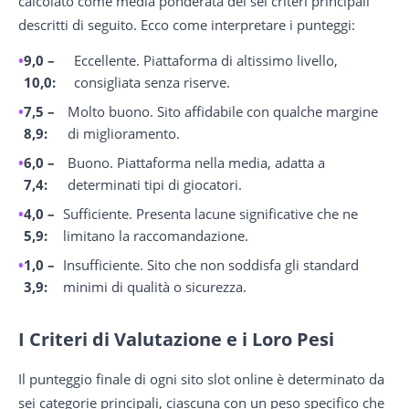
calcolato come media ponderata dei sei criteri principali
descritti di seguito. Ecco come interpretare i punteggi:
9,0 –
Eccellente. Piattaforma di altissimo livello,
10,0:
consigliata senza riserve.
7,5 –
Molto buono. Sito affidabile con qualche margine
8,9:
di miglioramento.
6,0 –
Buono. Piattaforma nella media, adatta a
7,4:
determinati tipi di giocatori.
4,0 –
Sufficiente. Presenta lacune significative che ne
5,9:
limitano la raccomandazione.
1,0 –
Insufficiente. Sito che non soddisfa gli standard
3,9:
minimi di qualità o sicurezza.
I Criteri di Valutazione e i Loro Pesi
Il punteggio finale di ogni sito slot online è determinato da
sei categorie principali, ciascuna con un peso specifico che