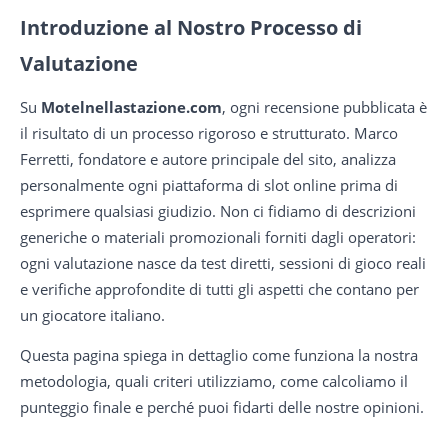
Introduzione al Nostro Processo di
Valutazione
Su
Motelnellastazione.com
, ogni recensione pubblicata è
il risultato di un processo rigoroso e strutturato. Marco
Ferretti, fondatore e autore principale del sito, analizza
personalmente ogni piattaforma di slot online prima di
esprimere qualsiasi giudizio. Non ci fidiamo di descrizioni
generiche o materiali promozionali forniti dagli operatori:
ogni valutazione nasce da test diretti, sessioni di gioco reali
e verifiche approfondite di tutti gli aspetti che contano per
un giocatore italiano.
Questa pagina spiega in dettaglio come funziona la nostra
metodologia, quali criteri utilizziamo, come calcoliamo il
punteggio finale e perché puoi fidarti delle nostre opinioni.