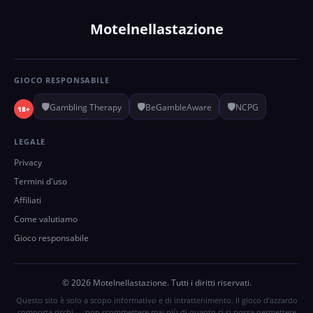
Motelnellastazione
GIOCO RESPONSABILE
🛡️
🛡️
🛡️
Gambling Therapy
BeGambleAware
NCPG
18+
LEGALE
Privacy
Termini d'uso
Affiliati
Come valutiamo
Gioco responsabile
© 2026 Motelnellastazione. Tutti i diritti riservati.
Questo sito è solo a scopo informativo e di intrattenimento. Il gioco d’azzardo
comporta rischi — non scommettere mai più di quanto ci si possa permettere